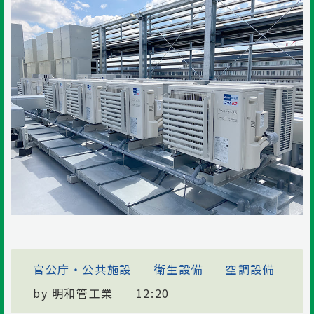
官公庁・公共施設
衛生設備
空調設備
by
明和管工業
12:20