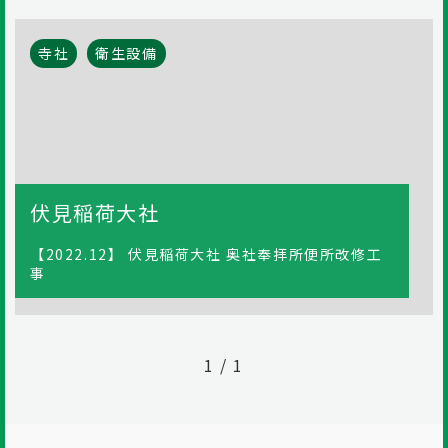
寺社
衛生設備
伏見稲荷大社
【2022.12】 伏見稲荷大社 奥社奉拝所便所改修工
事
1 / 1